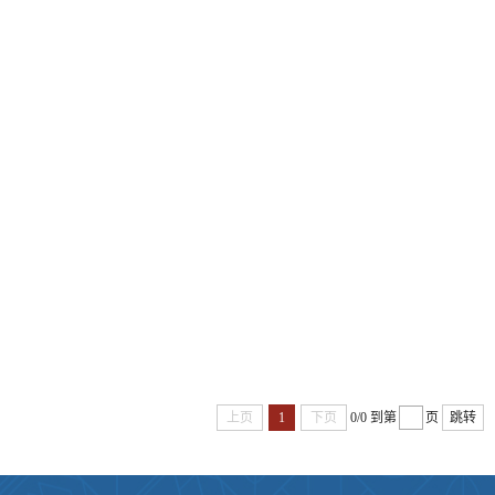
上页
1
下页
0/0
到第
页
跳转